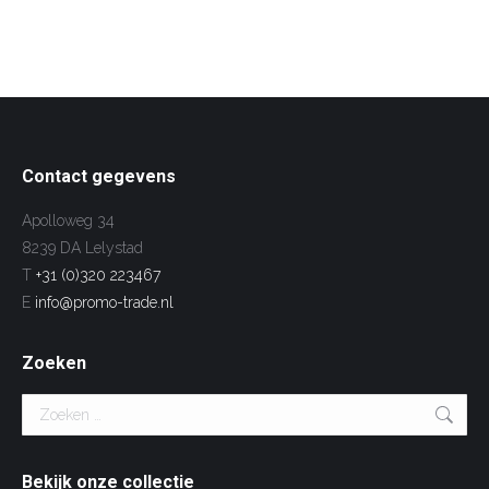
Contact gegevens
Apolloweg 34
8239 DA Lelystad
T
+31 (0)320 223467
E
info@promo-trade.nl
Zoeken
Search:
Bekijk onze collectie